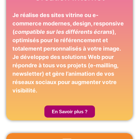
Je réalise des sites vitrine ou e-
commerce modernes, design, responsive
(
compatible sur les différents écrans
),
optimisés pour le référencement et
totalement personnalisés à votre image.
Je développe des solutions Web pour
répondre à tous vos projets (e-mailling,
newsletter) et gère l’animation de vos
réseaux sociaux pour augmenter votre
visibilité.
En Savoir plus ?